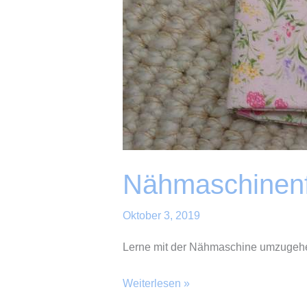
Nähmaschinenf
Oktober 3, 2019
Lerne mit der Nähmaschine umzugehe
Nähmaschinenführerschein
Weiterlesen »