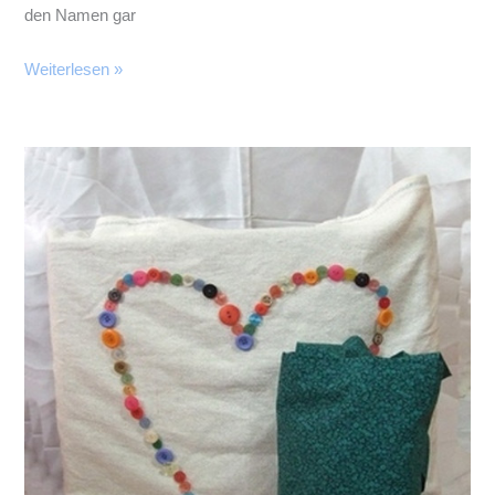
den Namen gar
Krafttex
Weiterlesen »
–
Mein
erstes
Projekt