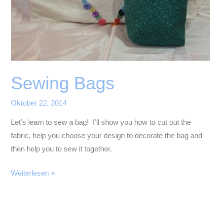
Sewing Bags
Oktober 22, 2014
Let’s learn to sew a bag! I’ll show you how to cut out the
fabric, help you choose your design to decorate the bag and
then help you to sew it together.
Sewing
Weiterlesen »
Bags