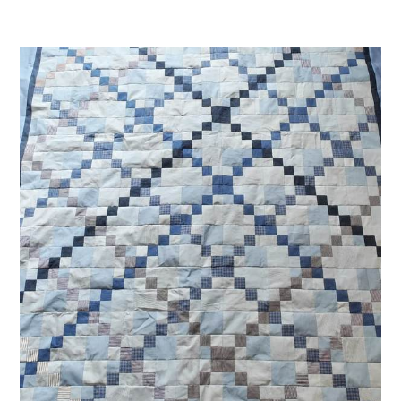
Hemden
=
1
Errinnerungsdecke
–
Der
Friendship
Star
Quilt