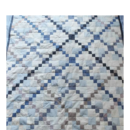
Hemden
=
1
Errinnerungsdecke
–
Der
Friendship
Star
Quilt