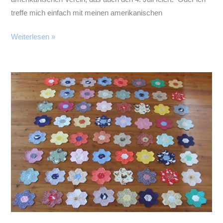
treffe mich einfach mit meinen amerikanischen
4.
Weiterlesen »
Juli
/
4th
of
July