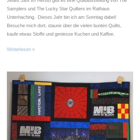
Jedes Jahr im Herbst gibt es eine Quiltausstellung von The
Samplers und The Lucky Star Quilters im Rathaus
Unterhaching. Dieses Jahr bin ich am Sonntag dabei!
Besuche mich dort, staune über die vielen bunten Quilts,
kaufe etwas Stoffe und geniesse Kuchen und Kaffee.
Quiltausstellung
Weiterlesen »
–
Unterhaching