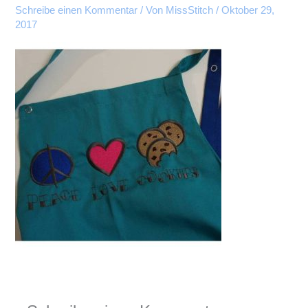
Schreibe einen Kommentar
/ Von
MissStitch
/
Oktober 29,
2017